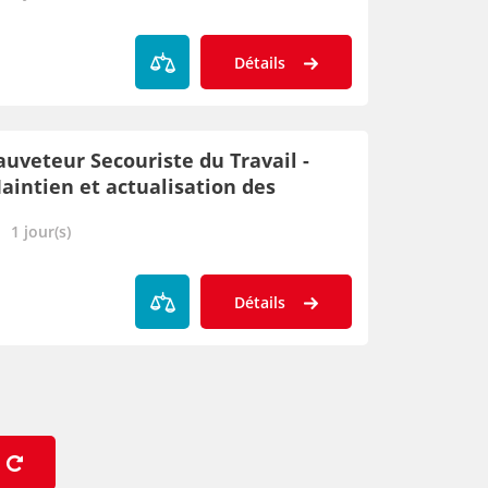
Détails
auveteur Secouriste du Travail -
aintien et actualisation des
ompétences
1 jour(s)
Détails