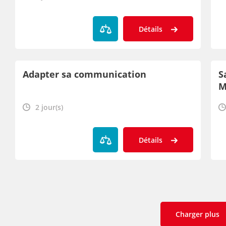
Détails
Adapter sa communication
S
M
c
2 jour(s)
Détails
Charger plus