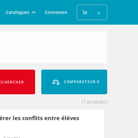
Catalogues
Connexion
0
COMPARATEUR
0
ECHERCHER
17
produit(s)
érer les conflits entre élèves