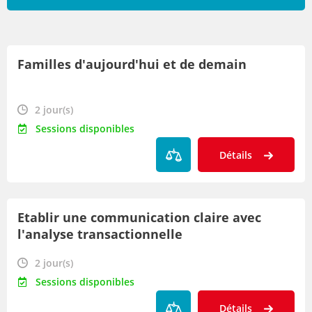
Par lieu
Familles d'aujourd'hui et de demain
Par date
Par métier
2 jour(s)
Sessions disponibles
Détails
Etablir une communication claire avec
l'analyse transactionnelle
2 jour(s)
Sessions disponibles
Détails