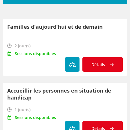
Par lieu
Familles d'aujourd'hui et de demain
Par date
Par métier
2 jour(s)
Sessions disponibles
Détails
Accueillir les personnes en situation de
handicap
1 jour(s)
Sessions disponibles
Détails