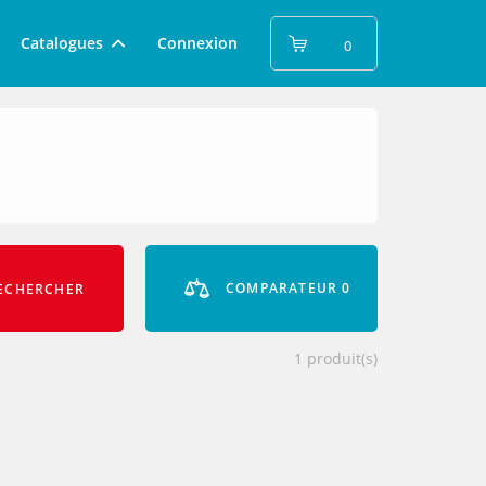
Catalogues
Connexion
0
COMPARATEUR
0
ECHERCHER
1
produit(s)